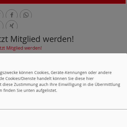
t
teilen
teilen
tzt Mitglied werden!
n
teilen
ssum
tungszwecke können Cookies, Geräte-Kennungen oder andere
de Cookies/Dienste handelt können Sie diese hier
tet diese Zustimmung auch Ihre Einwilligung in die Übermittlung
 finden Sie unten aufgelistet.