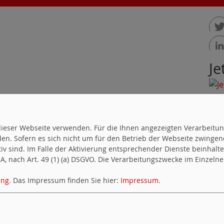
twee
Je
teile
soziCMS
Cookie-Manager
Datenschutzerklärung
Impre
uf dieser Webseite verwenden. Für die Ihnen angezeigten Verarbei
en. Sofern es sich nicht um für den Betrieb der Webseite zwingen
ktiv sind. Im Falle der Aktivierung entsprechender Dienste beinhal
, nach Art. 49 (1) (a) DSGVO. Die Verarbeitungszwecke im Einzelnen
ung
. Das Impressum finden Sie hier:
Impressum
.